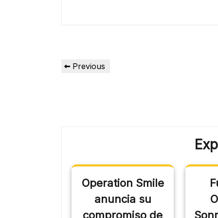
Previous
Exp
Operation Smile
F
anuncia su
O
compromiso de
Sonr