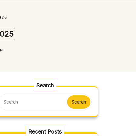
025
025
gs
Search
Search
Recent Posts