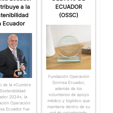
tribuye a la
ECUADOR
tenibilidad
(OSSC)
n Ecuador
Fundación Operación
Sonrisa Ecuador,
o de la «Cumbre
además de los
Sostenibilidad
voluntarios de apoyo
ador 2024», la
médico y logístico que
ción Operación
mantiene dentro de su
isa Ecuador fue
red de voluntariado,