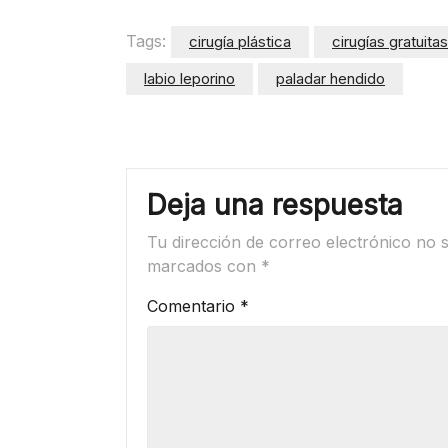
Tags:
cirugía plástica
cirugías gratuitas
labio leporino
paladar hendido
Deja una respuesta
Tu dirección de correo electrónico no s
marcados con
*
Comentario
*