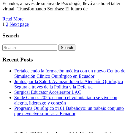
Ecuador, a través de su área de Psicología, llevó a cabo el taller
virtual “Transformando Sonrisas: El futuro de
Read More
Page
1
Page
2
Next page
Paginación
Search
de
entradas
Search
Recent Posts
Fortaleciendo la formación médica con un nuevo Centro de
Simulación Clínico Quirúrgico en Ecuador
Juntos por la Salud: Avanzando en la Atención Quirúrgica
Segura a través de la Política y la Defensa
Surgical Educator Accelerator LAC
Smile Games 2025: cuando el voluntariado se vive con
alegría, liderazgo y corazón
Programa Quirúrgico #161 Babahoyo: un trabajo conjunto
que devuelve sonrisas a Ecuador