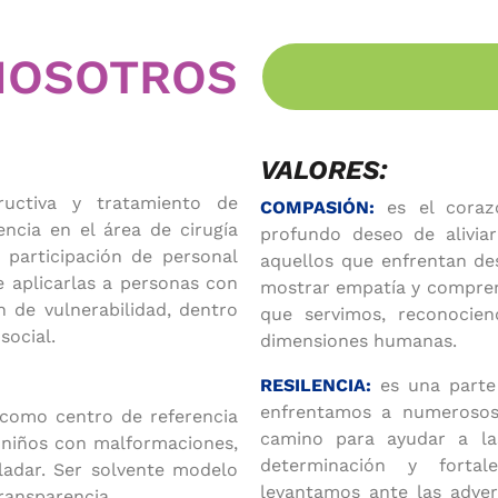
NOSOTROS
VALORES:
ructiva y tratamiento de
COMPASIÓN:
es el coraz
encia en el área de cirugía
profundo deseo de aliviar
a participación de personal
aquellos que enfrentan d
e aplicarlas a personas con
mostrar empatía y comprens
 de vulnerabilidad, dentro
que servimos, reconocie
social.
dimensiones humanas.
RESILENCIA:
es una parte
enfrentamos a numerosos 
como centro de referencia
camino para ayudar a la
e niños con malformaciones,
determinación y forta
ladar.
Ser solvente modelo
levantamos ante las adver
ransparencia.