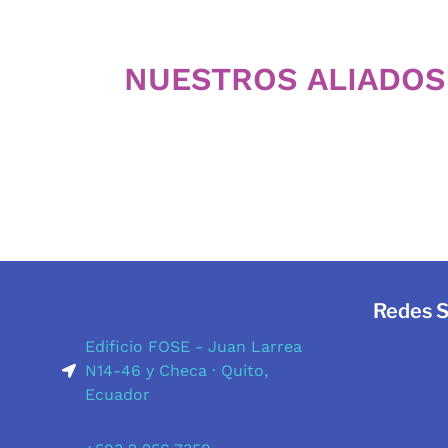
NUESTROS ALIADOS
Redes S
Edificio FOSE -
Juan Larrea
N14-46 y Checa · Quito,
Ecuador