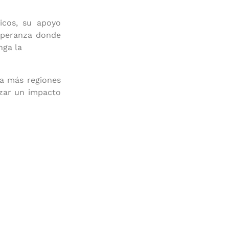
icos, su apoyo
esperanza donde
nga la
 a más regiones
izar un impacto