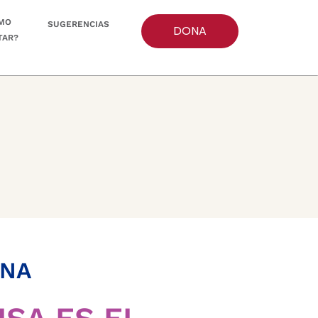
MO
SUGERENCIAS
DONA
TAR?
INA