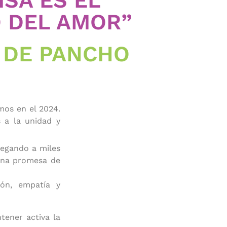
ISA ES EL
O DEL AMOR”
 DE PANCHO
mos en el 2024.
s a la unidad y
legando a miles
 una promesa de
ión, empatía y
tener activa la