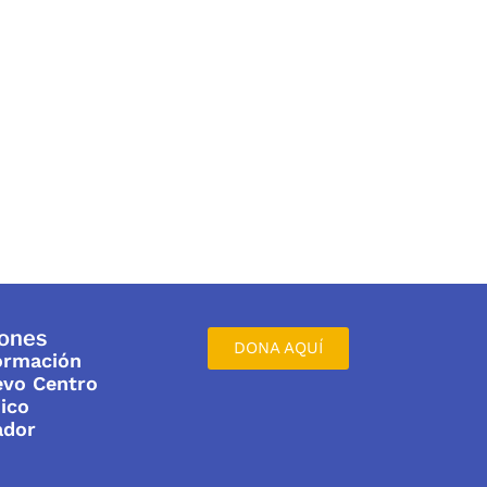
iones
DONA AQUÍ
formación
evo Centro
ico
ador