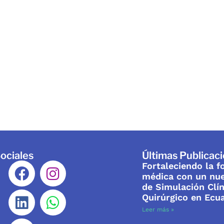
ociales
Últimas Publicac
Fortaleciendo la 
médica con un nu
de Simulación Clín
Quirúrgico en Ecu
Leer más »