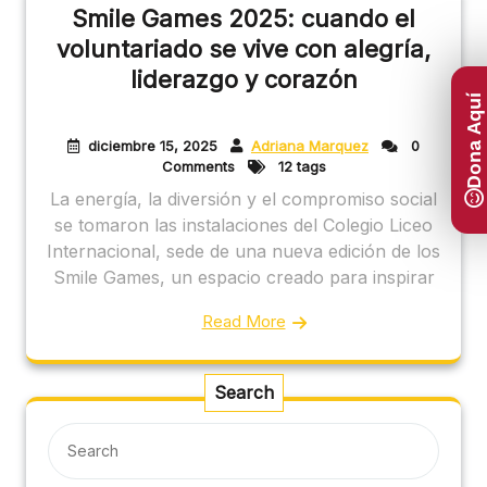
Smile Games 2025: cuando el
voluntariado se vive con alegría,
liderazgo y corazón
Dona Aquí
diciembre 15, 2025
Adriana Marquez
0
Comments
12 tags
La energía, la diversión y el compromiso social
se tomaron las instalaciones del Colegio Liceo
Internacional, sede de una nueva edición de los
Smile Games, un espacio creado para inspirar
Read More
Search