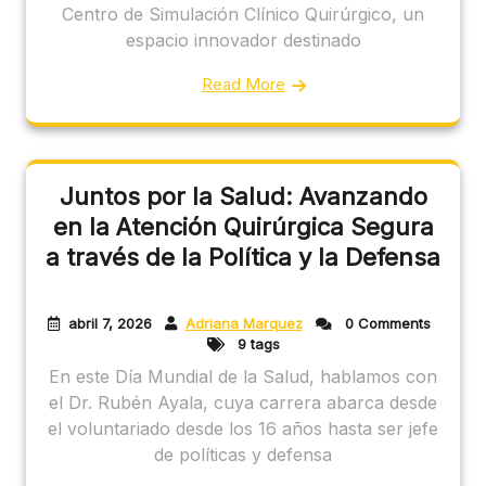
Centro de Simulación Clínico Quirúrgico, un
espacio innovador destinado
Read More
Juntos por la Salud: Avanzando
en la Atención Quirúrgica Segura
a través de la Política y la Defensa
abril 7, 2026
Adriana Marquez
0 Comments
9 tags
En este Día Mundial de la Salud, hablamos con
el Dr. Rubén Ayala, cuya carrera abarca desde
el voluntariado desde los 16 años hasta ser jefe
de políticas y defensa