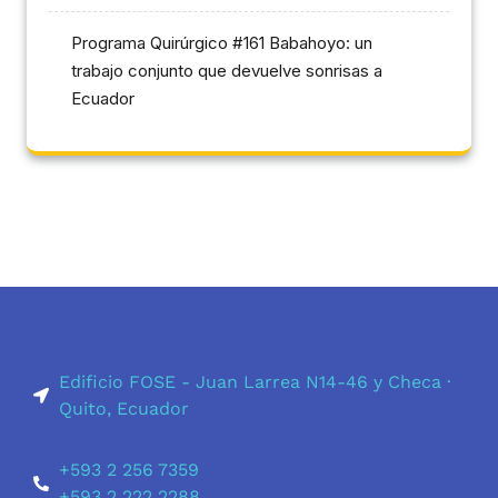
Programa Quirúrgico #161 Babahoyo: un
trabajo conjunto que devuelve sonrisas a
Ecuador
Edificio FOSE -
Juan Larrea N14-46 y Checa ·
Quito, Ecuador
+593 2 256 7359
+593 2 222 2288